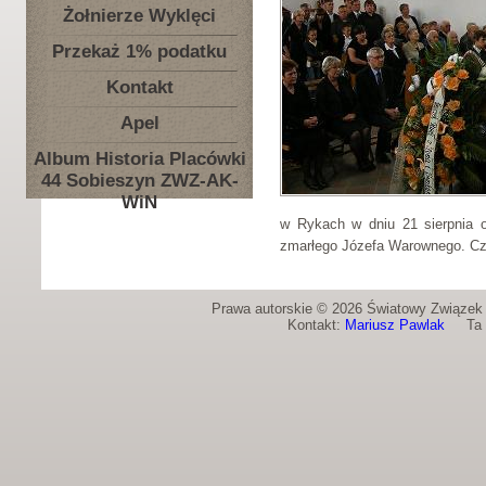
Żołnierze Wyklęci
Przekaż 1% podatku
Kontakt
Apel
Album Historia Placówki
44 Sobieszyn ZWZ-AK-
WiN
w Rykach w dniu 21 sierpnia o
zmarłego Józefa Warownego. Cz
Prawa autorskie © 2026 Światowy Związek Ż
Kontakt:
Mariusz Pawlak
Ta st