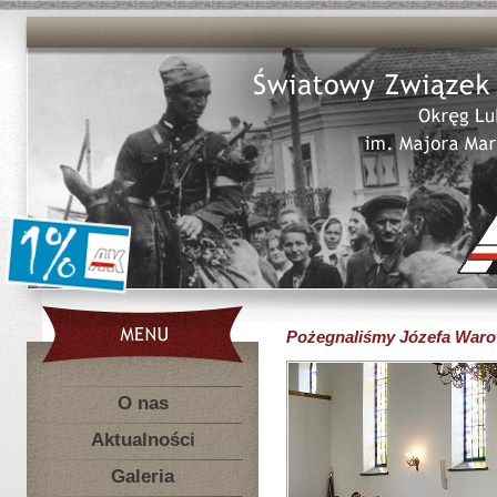
Pożegnaliśmy Józefa War
O nas
Aktualności
Galeria