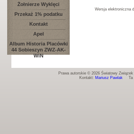
Żołnierze Wyklęci
Wersja elektroniczna 
Przekaż 1% podatku
Kontakt
Apel
Album Historia Placówki
44 Sobieszyn ZWZ-AK-
WiN
Prawa autorskie © 2026 Światowy Związek Ż
Kontakt:
Mariusz Pawlak
Ta st