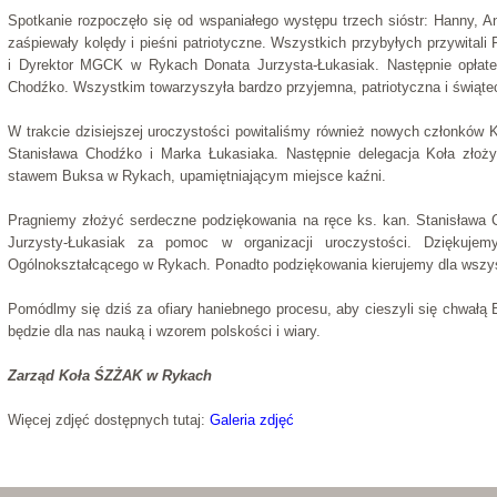
Spotkanie rozpoczęło się od wspaniałego występu trzech sióstr: Hanny, A
zaśpiewały kolędy i pieśni patriotyczne. Wszystkich przybyłych przywital
i Dyrektor MGCK w Rykach Donata Jurzysta-Łukasiak. Następnie opłatek
Chodźko. Wszystkim towarzyszyła bardzo przyjemna, patriotyczna i świąte
W trakcie dzisiejszej uroczystości powitaliśmy również nowych członków
Stanisława Chodźko i Marka Łukasiaka. Następnie delegacja Koła zło
stawem Buksa w Rykach, upamiętniającym miejsce kaźni.
Pragniemy złożyć serdeczne podziękowania na ręce ks. kan. Stanisława 
Jurzysty-Łukasiak za pomoc w organizacji uroczystości. Dziękuje
Ogólnokształcącego w Rykach. Ponadto podziękowania kierujemy dla wszys
Pomódlmy się dziś za ofiary haniebnego procesu, aby cieszyli się chwałą B
będzie dla nas nauką i wzorem polskości i wiary.
Zarząd Koła ŚZŻAK w Rykach
Więcej zdjęć dostępnych tutaj:
Galeria zdjęć