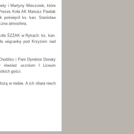
nety i Martyny Wieczorek, które
i Prezes Koła AK Mariusz Pawlak
 poświęcił ks. kan. Stanisław
czna atmosfera.
 Koła ŚZŻAK w Rykach: ks. kan.
żyła wiązankę pod Krzyżem nad
Chodźko i Pani Dyrektor Donaty
my również uczniom I Liceum
tkich gości.
ożą w niebie. A ich ofiara niech