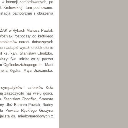
 w intencji zamordowanych, po
l. Królewskiej i tam pochowane.
stacją patriotyzmu i oburzenia
ŚZŻAK w Rykach Mariusz Pawlak
Woźniak rozpoczął od krótkiego
 problemów narodu dotyczących
si nastąpić wyraźne oddzielenie
ił ks. kan. Stanisław Chodźko,
Mszy Św. udział wziął poczet
m Ogólnokształcącego im. Marii
elia Kępka, Maja Brzezińska,
e sympatyków i członków Koła
ą zaszczyciło nas wielu gości,
. Stanisław Chodźko, Starosta
iny Ułęż Barbara Pawlak, Radny
du Powiatu Ryckiego Grażyna
alista ds. międzynarodowych z