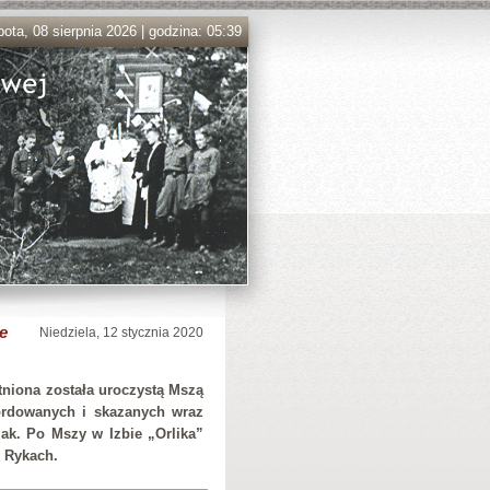
ota, 08 sierpnia 2026 | godzina: 05:39
e
Niedziela, 12 stycznia 2020
niona została uroczystą Mszą
ordowanych i skazanych wraz
ak. Po Mszy w Izbie „Orlika”
 Rykach.