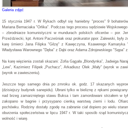
Galeria zdjęć
15 stycznia 1947 r. W Rykach odbył się haniebny "proces" 9 bohaterów 
Mariana Bernaciaka "Orlika". Podczas tego procesu sędziowie Wojskowe
– zbrodniarze komunistyczni w mundurach polskich oficerów – por. Jer
Przeździecki, kpt. Antoni Pacześniak oraz prokurator ppor. Zalewski, były ż
karę śmierci Jana Filipka "Gilzę" z Kawęczyna, Ksawerego Kamaryka 
Władysława Warownego "Dęba" z Dąbi oraz Adama Zdrojewskiego "Sępa" z 
Na karę więzienia zostali skazani: Zofia Gągała „Blondynka”, Jadwiga Nara
„Lew”, Kazimierz Filipek „Puchacz”, Arkadiusz Olek „Mały” (wyrok w zawi
(wyrok w zawieszeniu).
Jeszcze tego samego dnia po zmroku ok. godz. 17 skazanych wypr
(dzisiejszy budynek sanepidu). Ubrani tylko w bieliznę z rękami powiązan
nad brzeg zamarzniętego stawu Buksa i tam zamordowani strzałem w tył
zakopano w bagnie i przysypano cienką warstwą ziemi i lodu. Ofia
pochówku. Rodziny dostały zgodę na zabranie ciał dopiero po wielu star
oburzenia społeczeństwa w lipcu 1947 r. W taki sposób rząd komunisty
wolność i wiarę.