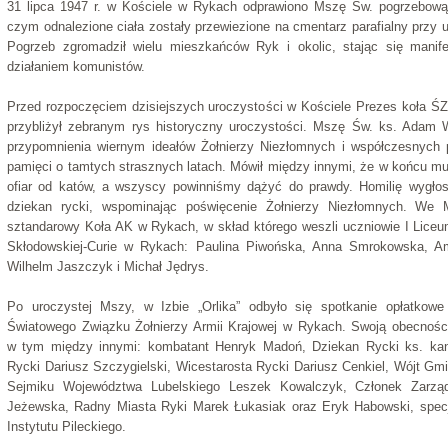
31 lipca 1947 r. w Kościele w Rykach odprawiono Mszę Św. pogrzebową
czym odnalezione ciała zostały przewiezione na cmentarz parafialny przy u
Pogrzeb zgromadził wielu mieszkańców Ryk i okolic, stając się manife
działaniem komunistów.
Przed rozpoczęciem dzisiejszych uroczystości w Kościele Prezes koła 
przybliżył zebranym rys historyczny uroczystości. Mszę Św. ks. Adam 
przypomnienia wiernym ideałów Żołnierzy Niezłomnych i współczesnych
pamięci o tamtych strasznych latach. Mówił między innymi, że w końcu mu
ofiar od katów, a wszyscy powinniśmy dążyć do prawdy. Homilię wygłos
dziekan rycki, wspominając poświęcenie Żołnierzy Niezłomnych. We 
sztandarowy Koła AK w Rykach, w skład którego weszli uczniowie I Liceu
Skłodowskiej-Curie w Rykach: Paulina Piwońska, Anna Smrokowska, Am
Wilhelm Jaszczyk i Michał Jędrys.
Po uroczystej Mszy, w Izbie „Orlika” odbyło się spotkanie opłatkow
Światowego Związku Żołnierzy Armii Krajowej w Rykach. Swoją obecności
w tym między innymi: kombatant Henryk Madoń, Dziekan Rycki ks. kan
Rycki Dariusz Szczygielski, Wicestarosta Rycki Dariusz Cenkiel, Wójt Gm
Sejmiku Województwa Lubelskiego Leszek Kowalczyk, Członek Zarzą
Jeżewska, Radny Miasta Ryki Marek Łukasiak oraz Eryk Habowski, specj
Instytutu Pileckiego.