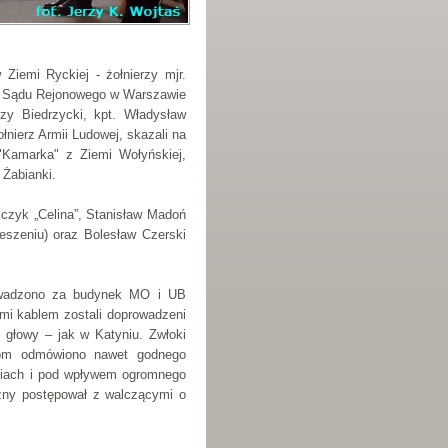
Ziemi Ryckiej - żołnierzy mjr.
go Sądu Rejonowego w Warszawie
zy Biedrzycki, kpt. Władysław
ołnierz Armii Ludowej, skazali na
"Kamarka" z Ziemi Wołyńskiej,
Żabianki.
jczyk „Celina”, Stanisław Madoń
eszeniu) oraz Bolesław Czerski
owadzono za budynek MO i UB
ymi kablem zostali doprowadzeni
 głowy – jak w Katyniu. Zwłoki
rom odmówiono nawet godnego
aniach i pod wpływem ogromnego
czny postępował z walczącymi o