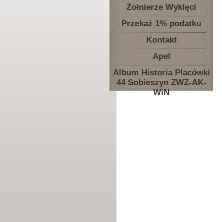
Żołnierze Wyklęci
Przekaż 1% podatku
Kontakt
Apel
Album Historia Placówki
44 Sobieszyn ZWZ-AK-
WiN