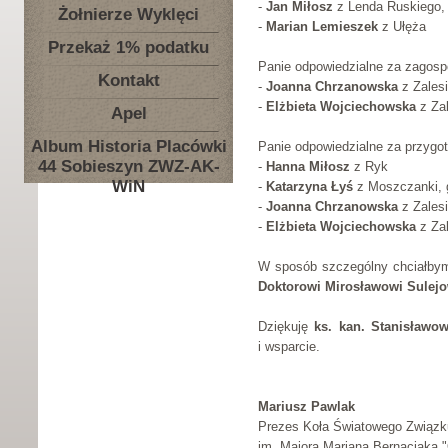
-
Jan Miłosz
z Lenda Ruskiego,
Żołnierze Wyklęci
-
Marian Lemieszek
z Ułęża
Przekaż 1% podatku
Panie odpowiedzialne za zagosp
Kontakt
-
Joanna Chrzanowska
z Zalesi
-
Elżbieta Wojciechowska
z Zal
Apel
Album Historia Placówki
Panie odpowiedzialne za przygo
44 Sobieszyn ZWZ-AK-
-
Hanna Miłosz
z Ryk
WiN
-
Katarzyna Łyś
z Moszczanki, 
-
Joanna Chrzanowska
z Zalesi
-
Elżbieta Wojciechowska
z Zal
W sposób szczególny chciałbym
Doktorowi Mirosławowi Sulejo
Dziękuję
ks. kan. Stanisławo
i wsparcie.
Mariusz Pawlak
Prezes Koła Światowego Związku
im. Majora Mariana Bernaciaka 