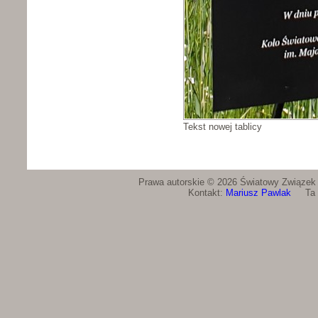
Tekst nowej tablicy
Prawa autorskie © 2026 Światowy Związek Ż
Kontakt:
Mariusz Pawlak
Ta st