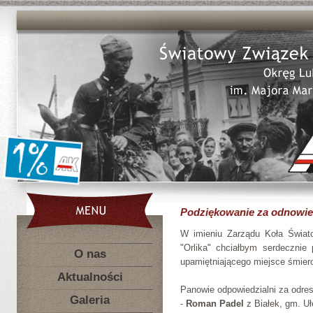
Podziękowanie za odnowie
W imieniu Zarządu Koła Świato
"Orlika" chciałbym serdeczn
O nas
upamiętniającego miejsce śmier
Aktualności
Panowie odpowiedzialni za odre
Galeria
-
Roman Padel
z Białek, gm. Uł