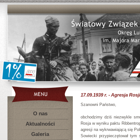
17.09.1939 r. - Agresja Ros
Szanowni Państwo,
O nas
obchodzimy dziś niezwykle smu
Aktualności
Rosja w wyniku paktu Ribbentrop
agresji na wykrwawiającą się Po
Galeria
Sowiecki przypieczętował tym 