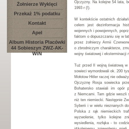
Ojczyzny. Na kolejne 54 lata, b
Żołnierze Wyklęci
1993 r (!).
Przekaż 1% podatku
W kontekście ostatnich działań
Kontakt
celem jest dezinformacja his
wojennych i powojennych, popr
Apel
faktom o dopuszczaniu się w la
Album Historia Placówki
przez żołnierzy Armii Czerwon
44 Sobieszyn ZWZ-AK-
o zbrodniczym charakterze, zmu
WiN
wojny światowej i eksterminacji 
Tuż przed II wojną światową w
sowieci wymordowali ok. 200 tys
Mołotow Hitler raczej nie odważ
Ojczyznę Rosja sowiecka przek
Bohatersko stawiali im opór p
z Niemcami. Tam gdzie weszli sow
niż ten niemiecki. Następnie Zw
Syberii i w wielu nieznanych do
Polska z rąk niemieckich traf
wyzwolenie, tylko kolejne zni
wysiedlenia, rozłąka - to cod
i&kolejnemu zniewoleniu miel