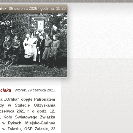
tek, 06 sierpnia 2026 | godzina: 15:28
aciaka
Wtorek, 29 czerwca 2021
 „Orlika” objęte Patronatem
udy w Stulecie Odzyskania
czerwca 2021 r. o godz. 12.
ek, Koło Światowego Związku
a” w Rykach, Miejsko-Gminne
 w Zalesiu, OSP Zalesie, 22