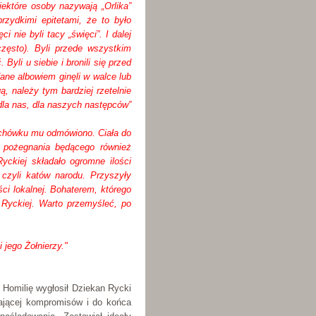
ektóre osoby nazywają „Orlika”
rzydkimi epitetami, że to było
i nie byli tacy „święci”. I dalej
często). Byli przede wszystkim
Byli u siebie i bronili się przed
dane albowiem ginęli w walce lub
ą, należy tym bardziej rzetelnie
, dla nas, dla naszych następców”
ochówku mu odmówiono. Ciała do
o pożegnania będącego również
yckiej składało ogromne ilości
czyli katów narodu. Przyszyły
ci lokalnej. Bohaterem, którego
 Ryckiej. Warto przemyśleć, po
 jego Żołnierzy."
Homilię wygłosił Dziekan Rycki
nającej kompromisów i do końca