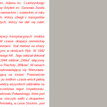
im. Adama ks. Czartoryskiego
 Artylerii im. Generała Józefa
niemieckim i sowieckim w roku
, którzy zbiegli z transportów
ych, którzy nie dali się zabić
acji konspiracyjnych struktur
W czasie okupacji niemieckiej
istami. Stał również na straży
ącymi w okolicach Ryk. W 1942
kiego AK. Jego oddział dokonał
1944 oddział „Orlika” włączony
ku Piechoty „Wilków”. W ramach
wykrwawiającej się Warszawie.
ającą na śmierć Powstańców
po krótkim czasie wrócił pełnią
owódcą wszystkich oddziałów na
eczeństwa tegoż Inspektoratu.
ektoratu Puławskiego, które pod
w, stoczyło walki z okupantem
Annówką, w Lesie Stockim, pod