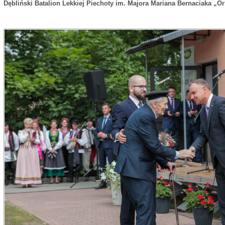
Dębliński Batalion Lekkiej Piechoty im. Majora Mariana Bernaciaka „Or