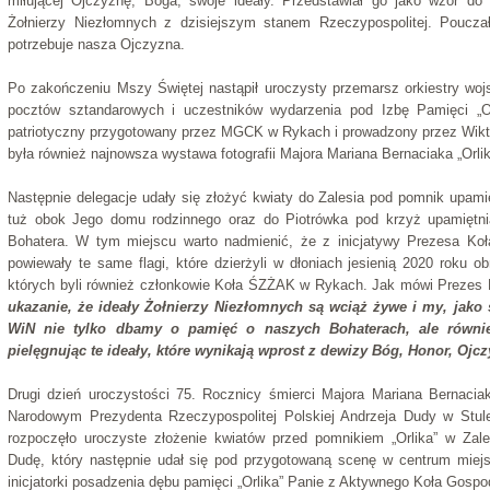
miłującej Ojczyznę, Boga, swoje ideały. Przedstawiał go jako wzór do 
Żołnierzy Niezłomnych z dzisiejszym stanem Rzeczypospolitej. Poucza
potrzebuje nasza Ojczyzna.
Po zakończeniu Mszy Świętej nastąpił uroczysty przemarsz orkiestry wojs
pocztów sztandarowych i uczestników wydarzenia pod Izbę Pamięci „Orl
patriotyczny przygotowany przez MGCK w Rykach i prowadzony przez Wikt
była również najnowsza wystawa fotografii Majora Mariana Bernaciaka „Orlika
Następnie delegacje udały się złożyć kwiaty do Zalesia pod pomnik upamięt
tuż obok Jego domu rodzinnego oraz do Piotrówka pod krzyż upamiętni
Bohatera. W tym miejscu warto nadmienić, że z inicjatywy Prezesa K
powiewały te same flagi, które dzierżyli w dłoniach jesienią 2020 roku o
których byli również członkowie Koła ŚZŻAK w Rykach. Jak mówi Prezes
ukazanie, że ideały Żołnierzy Niezłomnych są wciąż żywe i my, jako
WiN nie tylko dbamy o pamięć o naszych Bohaterach, ale równie
pielęgnując te ideały, które wynikają wprost z dewizy Bóg, Honor, Ojcz
Drugi dzień uroczystości 75. Rocznicy śmierci Majora Mariana Bernaciak
Narodowym Prezydenta Rzeczypospolitej Polskiej Andrzeja Dudy w Stule
rozpoczęło uroczyste złożenie kwiatów przed pomnikiem „Orlika” w Zal
Dudę, który następnie udał się pod przygotowaną scenę w centrum miejsc
inicjatorki posadzenia dębu pamięci „Orlika” Panie z Aktywnego Koła Gospo