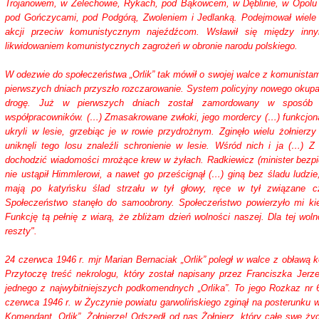
Trojanowem, w Żelechowie, Rykach, pod Bąkowcem, w Dęblinie, w Opolu 
pod Gończycami, pod Podgórą, Zwoleniem i Jedlanką. Podejmował wiele
akcji przeciw komunistycznym najeźdźcom. Wsławił się między inny
likwidowaniem komunistycznych zagrożeń w obronie narodu polskiego.
W odezwie do społeczeństwa „Orlik” tak mówił o swojej walce z komunistami
pierwszych dniach przyszło rozczarowanie. System policyjny nowego okupan
drogę. Już w pierwszych dniach został zamordowany w sposób 
współpracowników. (…) Zmasakrowane zwłoki, jego mordercy (…) funkcjonar
ukryli w lesie, grzebiąc je w rowie przydrożnym. Zginęło wielu żołnierzy
uniknęli tego losu znaleźli schronienie w lesie. Wśród nich i ja (…) 
dochodzić wiadomości mrożące krew w żyłach. Radkiewicz (minister bezp
nie ustąpił Himmlerowi, a nawet go prześcignął (…) giną bez śladu ludzie,
mają po katyńsku ślad strzału w tył głowy, ręce w tył związane c
Społeczeństwo stanęło do samoobrony. Społeczeństwo powierzyło mi ki
Funkcję tą pełnię z wiarą, że zbliżam dzień wolności naszej. Dla tej wo
reszty".
24 czerwca 1946 r. mjr Marian Bernaciak „Orlik” poległ w walce z obławą
Przytoczę treść nekrologu, który został napisany przez Franciszka Jerz
jednego z najwybitniejszych podkomendnych „Orlika”. To jego Rozkaz nr 
czerwca 1946 r. w Życzynie powiatu garwolińskiego zginął na posterunku w 
Komendant „Orlik”. Żołnierze! Odszedł od nas Żołnierz, który całe swe ży