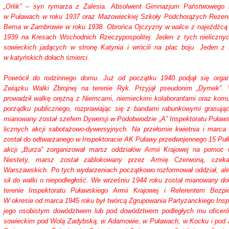
„Orlik” – syn rymarza z Zalesia. Absolwent Gimnazjum Państwowego 
w Puławach w roku 1937 oraz Mazowieckiej Szkoły Podchorążych Rezerwy
Bema w Zambrowie w roku 1938. Obrońca Ojczyzny w walce z najeźdźcą 
1939 na Kresach Wschodnich Rzeczypospolitej. Jeden z tych nielicznych
sowieckich jadących w stronę Katynia i wrócili na plac boju. Jeden z t
w katyńskich dołach śmierci.
Powrócił do rodzinnego domu. Już od początku 1940 podjął się organiz
Związku Walki Zbrojnej na terenie Ryk. Przyjął pseudonim „Dymek”. 
prowadził walkę orężną z Niemcami, niemieckimi kolaborantami oraz komun
porządku publicznego, rozprawiając się z bandami rabunkowymi grasuj
mianowany został szefem Dywersji w Podobwodzie „A” Inspektoratu Puławs
licznych akcji sabotażowo-dywersyjnych. Na przełomie kwietnia i marca 
został do odtwarzanego w Inspektoracie AK Puławy przedwojennego 15 Puł
akcji „Burza” zorganizował marsz oddziałów Armii Krajowej na pomoc 
Niestety, marsz został zablokowany przez Armię Czerwoną, czek
Warszawskich. Po tych wydarzeniach początkowo rozformował oddział, ale 
sił do walki o niepodległość. We wrześniu 1944 roku został mianowany d
terenie Inspektoratu Puławskiego Armii Krajowej i Referentem Bezpi
W okresie od marca 1945 roku był twórcą Zgrupowania Partyzanckiego Insp
jego osobistym dowództwem lub pod dowództwem podległych mu oficeró
sowieckim pod Wolą Zadybską, w Adamowie, w Puławach, w Kocku i pod 