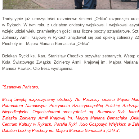
Tradycyjnie już uroczystości rocznicowe śmierci „Orlika” rozpoczęła ur
w Rykach. W tym roku z udziałem orkiestry wojskowej i wojskowej asys
wzięło udział wielu znamienitych gości oraz liczne poczty sztandarowe. S
Żołnierzy Armii Krajowej w Rykach znajdował się pod opieką żołnierzy 22
Piechoty im. Majora Mariana Bernaciaka „Orlika”.
Dziekan Rycki ks. Kan. Stanisław Chodźko przywitał zebranych. Wstęp d
Koła Światowego Związku Żołnierzy Armii Krajowej im. Majora Mariana
Mariusz Pawlak. Oto treść wystąpienia:
"Szanowni Państwo,
Mszą Świętą rozpoczynamy obchody 75. Rocznicy śmierci Majora Maria
Patronatem Narodowym Prezydenta Rzeczypospolitej Polskiej Andrzej
Niepodległości. Organizatorami uroczystości są: Burmistrz Ryk Jaro
Związku Żołnierzy Armii Krajowej im. Majora Mariana Bernaciaka „Orl
Centrum Kultury w Rykach, Parafia Ryki, Koło Gospodyń Wiejskich w Zale
Batalion Lekkiej Piechoty im. Majora Mariana Bernaciaka „Orlika”.