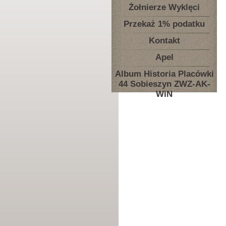
Żołnierze Wyklęci
Przekaż 1% podatku
Kontakt
Apel
Album Historia Placówki
44 Sobieszyn ZWZ-AK-
WiN