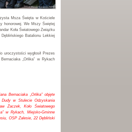
oczysta Msza Święta w Kościele
ty honorowej. We Mszy Świętej
ztandar Koła Światowego Związku
 Dęblińskiego Batalionu Lekkiej
o uroczystości wygłosił Prezes
 Bernaciaka „Orlika” w Rykach
na Bernaciaka „Orlika” objęte
a Dudy w Stulecie Odzyskania
sław Żaczek, Koło Światowego
ika” w Rykach, Miejsko-Gminne
siu, OSP Zalesie, 22 Dębliński