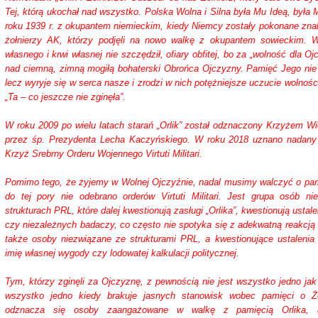
Tej, którą ukochał nad wszystko. Polska Wolna i Silna była Mu Ideą, była 
roku 1939 r. z okupantem niemieckim, kiedy Niemcy zostały pokonane znal
żołnierzy AK, którzy podjęli na nowo walkę z okupantem sowieckim. W 
własnego i krwi własnej nie szczędził, ofiary obfitej, bo za „wolność dla O
nad ciemną, zimną mogiłą bohaterski Obrońca Ojczyzny. Pamięć Jego nie
lecz wyryje się w serca nasze i zrodzi w nich potężniejsze uczucie wolnoś
„Ta – co jeszcze nie zginęła”.
W roku 2009 po wielu latach starań „Orlik” został odznaczony Krzyżem Wi
przez śp. Prezydenta Lecha Kaczyńskiego. W roku 2018 uznano nadany
Krzyż Srebrny Orderu Wojennego Virtuti Militari.
Pomimo tego, że żyjemy w Wolnej Ojczyźnie, nadal musimy walczyć o pam
do tej pory nie odebrano orderów Virtuti Militari. Jest grupa osób n
strukturach PRL, które dalej kwestionują zasługi „Orlika”, kwestionują usta
czy niezależnych badaczy, co często nie spotyka się z adekwatną reakcją
także osoby niezwiązane ze strukturami PRL, a kwestionujące ustalenia
imię własnej wygody czy lodowatej kalkulacji politycznej.
Tym, którzy zginęli za Ojczyznę, z pewnością nie jest wszystko jedno jak m
wszystko jedno kiedy brakuje jasnych stanowisk wobec pamięci o Żo
odznacza się osoby zaangażowane w walkę z pamięcią Orlika, 