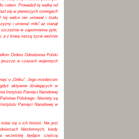
Mu celem. Prowadził tę walkę od
azł się w pierwszych szeregach
tej walce nie ustawał i trudu
jczyzny i umierać miło” aż stanął
 szczeźnie w zapomnienia pyle,
ci, a z krwią naszą życie weźmie
elkim Orderu Odrodzenia Polski
 jeszcze w czasach wojennych
ięć o „Orliku”. Jego mordercom
iegdyś aktywnie działających w
lenia Instytutu Pamięci Narodowej
 Państwa Polskiego. Niestety są
 Instytutu Pamięci Narodowej w
ówi się o ich historii. Nie jest
łnierzach Niezłomnych, kiedy
a wcześniej będące częścią