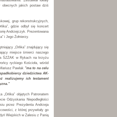
naśladowania. Zestawiał ideały
ł obecnych jakich postaw dziś
kowej, grup rekonstrukcyjnych,
ika”, gdzie odbył się koncert
orię Andrzejczyk. Prezentowana
” i Jego Żołnierzy.
niający „Orlika” znajdujący się
ający miejsce śmierci naszego
oła ŚZŻAK w Rykach na krzyżu
brońcy ryckiego Kościoła, wśród
 Mariusz Pawlak
"ma to na celu
 spadkobiercy dziedzictwa AK-
ż realizujemy ich testament
yzna."
a „Orlika” objętych Patronatem
cie Odzyskania Niepodległości
esiu przez Prezydenta Andrzeja
owości, z której przywitały go
dyń Wiejskich w Zalesiu z Panią