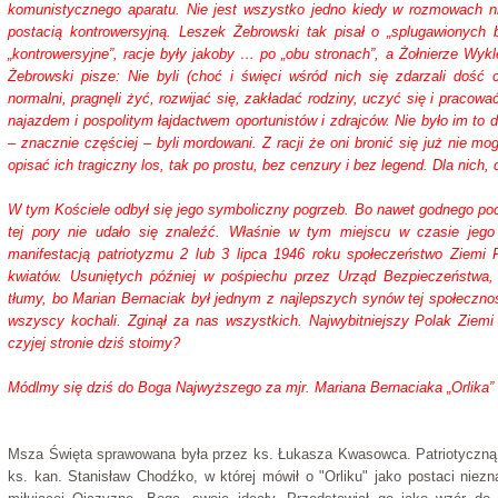
komunistycznego aparatu. Nie jest wszystko jedno kiedy w rozmowach ni
postacią kontrowersyjną. Leszek Żebrowski tak pisał o „splugawionych b
„kontrowersyjne”, racje były jakoby … po „obu stronach”, a Żołnierze Wyklęc
Żebrowski pisze: Nie byli (choć i święci wśród nich się zdarzali dość 
normalni, pragnęli żyć, rozwijać się, zakładać rodziny, uczyć się i pracować. 
najazdem i pospolitym łajdactwem oportunistów i zdrajców. Nie było im to 
– znacznie częściej – byli mordowani. Z racji że oni bronić się już nie mog
opisać ich tragiczny los, tak po prostu, bez cenzury i bez legend. Dla nich
W tym Kościele odbył się jego symboliczny pogrzeb. Bo nawet godnego p
tej pory nie udało się znaleźć. Właśnie w tym miejscu w czasie jeg
manifestacją patriotyzmu 2 lub 3 lipca 1946 roku społeczeństwo Ziemi R
kwiatów. Usuniętych później w pośpiechu przez Urząd Bezpieczeństwa, 
tłumy, bo Marian Bernaciak był jednym z najlepszych synów tej społecznoś
wszyscy kochali. Zginął za nas wszystkich. Najwybitniejszy Polak Ziemi
czyjej stronie dziś stoimy?
Módlmy się dziś do Boga Najwyższego za mjr. Mariana Bernaciaka „Orlika” i
Msza Święta sprawowana była przez ks. Łukasza Kwasowca. Patriotyczną 
ks. kan. Stanisław Chodźko, w której mówił o "Orliku" jako postaci niez