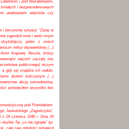
Lubelskim i pod Niezabitowem,
 śmiałych i bezprecedensowych
mi uwalnianiem więźniów czy
 i ówczesnej sytuacji: "Zaraz w
ta zagrodził mnie i wielu innym
skrytobójczy jeden z moich
iusze milicji obywatelskiej (…)
 Armii Krajowej. Reszta, którzy
Z wewnątrz więzień zaczęły nas
ieczeństwa publicznego) niczym
 a gdy się znajdzie ich zwłoki,
zęsto drutem kolczastym (…)
erownictwo akcją samoobronną.
lności poświęciłem wszystko bez
 komunistyczną pod Piotrówkiem.
ego Jaskulskiego „Zagończyka”,
6 z 26 czerwca 1946 r: Dnia 24
służbie Tej „co nie zginęła” śp.
cie, całą swą młodość poświęcił