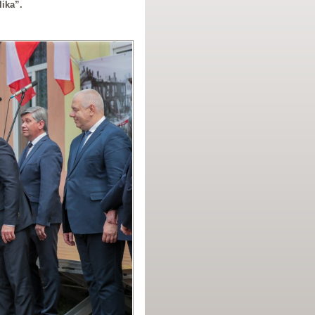
lika”.