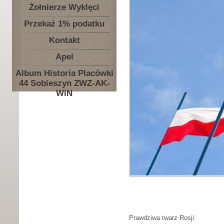
Żołnierze Wyklęci
Przekaż 1% podatku
Kontakt
Apel
Album Historia Placówki
44 Sobieszyn ZWZ-AK-
WiN
Prawdziwa twarz Rosji: