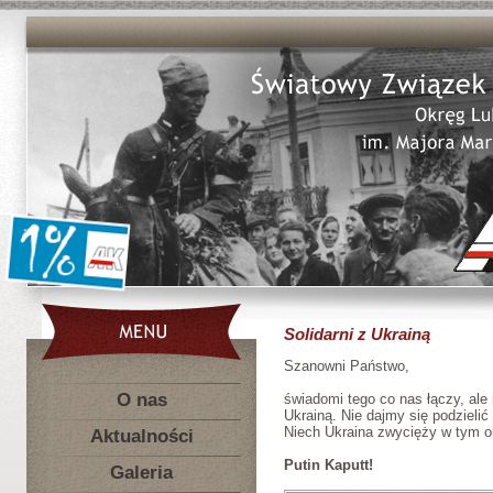
Solidarni z Ukrainą
Szanowni Państwo,
O nas
świadomi tego co nas łączy, ale
Ukrainą. Nie dajmy się podzielić
Niech Ukraina zwycięży w tym o
Aktualności
Putin Kaputt!
Galeria