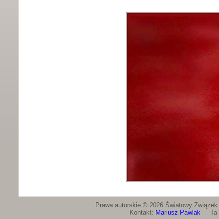
Prawa autorskie © 2026 Światowy Związek Ż
Kontakt:
Mariusz Pawlak
Ta st