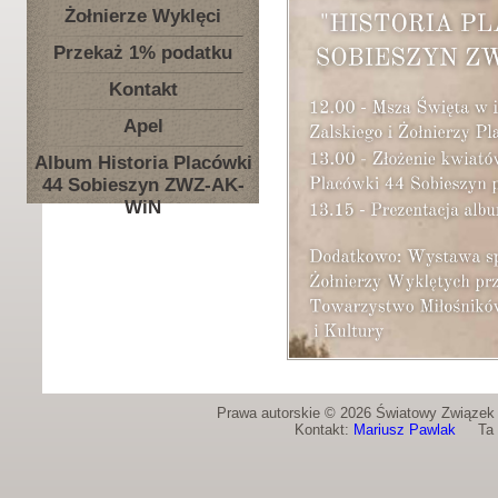
Żołnierze Wyklęci
Przekaż 1% podatku
Kontakt
Apel
Album Historia Placówki
44 Sobieszyn ZWZ-AK-
WiN
Prawa autorskie © 2026 Światowy Związek Ż
Kontakt:
Mariusz Pawlak
Ta st