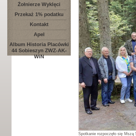
Żołnierze Wyklęci
Przekaż 1% podatku
Kontakt
Apel
Album Historia Placówki
44 Sobieszyn ZWZ-AK-
WiN
Spotkanie rozpoczęło się Mszą