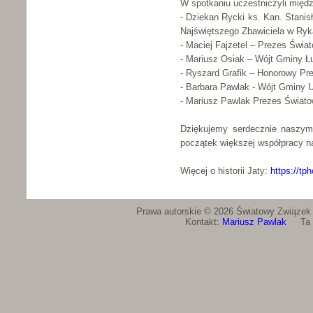
W spotkaniu uczestniczyli międz
- Dziekan Rycki ks. Kan. Stani
Najświętszego Zbawiciela w Ry
- Maciej Fajzetel – Prezes Świa
- Mariusz Osiak – Wójt Gminy 
- Ryszard Grafik – Honorowy Pr
- Barbara Pawlak - Wójt Gminy
- Mariusz Pawlak Prezes Świato
Dziękujemy serdecznie naszym 
początek większej współpracy na
Więcej o historii Jaty:
https://tph
Prawa autorskie © 2026 Światowy Związek Ż
Kontakt:
Mariusz Pawlak
Ta st