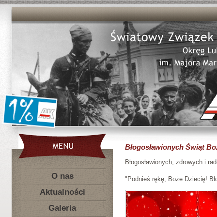
Błogosławionych Świąt Bo
Błogosławionych, zdrowych i r
O nas
"Podnieś rękę, Boże Dziecię! B
Aktualności
Galeria