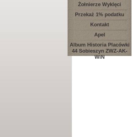
Żołnierze Wyklęci
Przekaż 1% podatku
Kontakt
Apel
Album Historia Placówki
44 Sobieszyn ZWZ-AK-
WiN