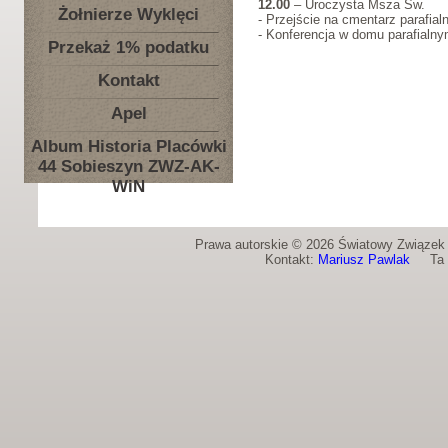
12.00
– Uroczysta Msza Św.
Żołnierze Wyklęci
- Przejście na cmentarz parafia
- Konferencja w domu parafialn
Przekaż 1% podatku
Kontakt
Apel
Album Historia Placówki
44 Sobieszyn ZWZ-AK-
WiN
Prawa autorskie © 2026 Światowy Związek Ż
Kontakt:
Mariusz Pawlak
Ta st