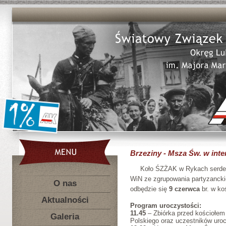
Brzeziny - Msza Św. w inte
Koło ŚZŻAK w Rykach serdecz
WiN ze zgrupowania partyzanckie
O nas
odbędzie się
9 czerwca
br. w ko
Aktualności
Program uroczystości:
11.45
– Zbiórka przed kościołem
Galeria
Polskiego oraz uczestników uro