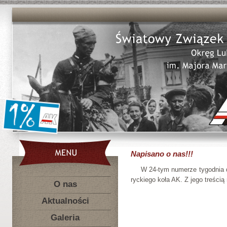
Napisano o nas!!!
W 24-tym numerze tygodnia die
ryckiego koła AK. Z jego treśc
O nas
Aktualności
Galeria