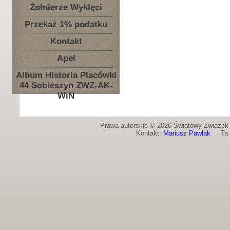
Żołnierze Wyklęci
Przekaż 1% podatku
Kontakt
Apel
Album Historia Placówki
44 Sobieszyn ZWZ-AK-
WiN
Prawa autorskie © 2026 Światowy Związek Ż
Kontakt:
Mariusz Pawlak
Ta st