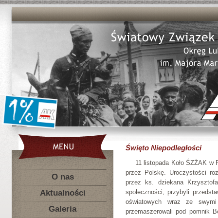
Święto Niepodległości
11 listopada Koło ŚZŻAK w R
przez Polskę. Uroczystości ro
O nas
przez ks. dziekana Krzysztofa
Aktualności
społeczności, przybyli przedst
oświatowych wraz ze swymi
Galeria
przemaszerowali pod pomnik Bo