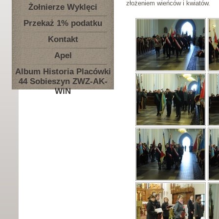
złożeniem wieńców i kwiatów.
Żołnierze Wyklęci
Przekaż 1% podatku
Kontakt
Apel
Album Historia Placówki
44 Sobieszyn ZWZ-AK-
WiN