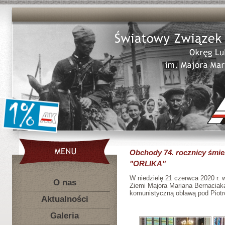
Obchody 74. rocznicy śmie
"ORLIKA"
W niedzielę 21 czerwca 2020 r. 
O nas
Ziemi Majora Mariana Bernaciaka
komunistyczną obławą pod Piotr
Aktualności
Galeria