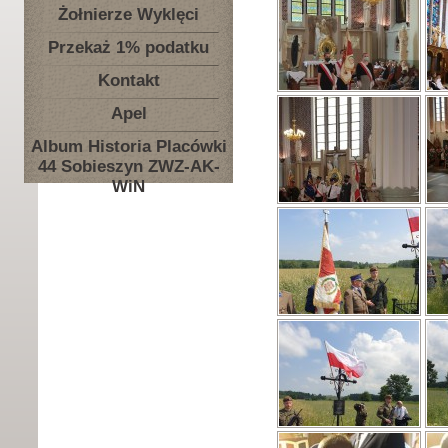
Żołnierze Wyklęci
Przekaż 1% podatku
Kontakt
Apel
Album Historia Placówki
44 Sobieszyn ZWZ-AK-
WiN