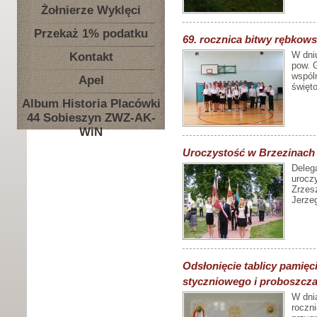
Żołnierze Wyklęci
Przekaż 1% podatku
69. rocznica bitwy rębkows
W dni
Kontakt
pow. 
wspól
Apel
święt
Album Historia Placówki
44 Sobieszyn ZWZ-AK-
WiN
Uroczystość w Brzezinach
Deleg
uroczy
Zrzesz
Jerze
Odsłonięcie tablicy pamięc
styczniowego i proboszcza
W dni
roczn