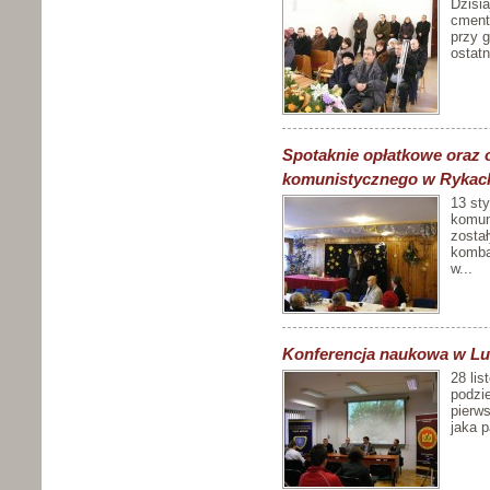
Dzisi
cment
przy g
ostatn
Spotaknie opłatkowe oraz 
komunistycznego w Rykac
13 st
komun
zosta
komba
w...
Konferencja naukowa w Lub
28 lis
podzie
pierw
jaka p