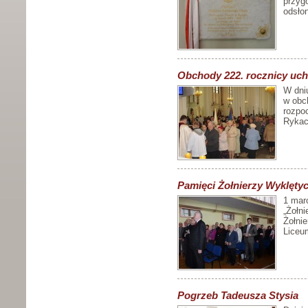
przyg
odsłon
Obchody 222. rocznicy uch
W dni
w obc
rozpo
Rykac
Pamięci Żołnierzy Wyklęty
1 mar
„Żołn
Żołnie
Liceu
Pogrzeb Tadeusza Stysia