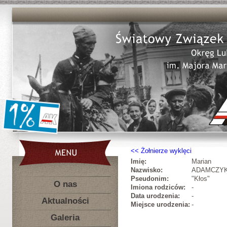
Żołnierze wyklęci
Imię:
Marian
Nazwisko:
ADAMCZY
Pseudonim:
"Kłos"
O nas
Imiona rodziców:
-
Data urodzenia:
-
Aktualności
Miejsce urodzenia:
-
Galeria