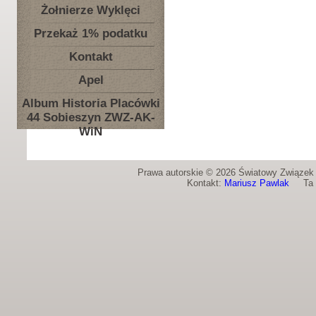
Żołnierze Wyklęci
Przekaż 1% podatku
Kontakt
Apel
Album Historia Placówki
44 Sobieszyn ZWZ-AK-
WiN
Prawa autorskie © 2026 Światowy Związek Ż
Kontakt:
Mariusz Pawlak
Ta st