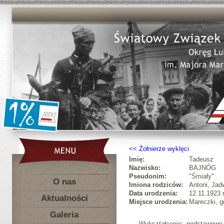
Żołnierze wyklęci
Imię:
Tadeusz
Nazwisko:
BAJNÓG
Pseudonim:
"Śmiały"
O nas
Imiona rodziców:
Antoni, Jad
Data urodzenia:
12.11.1923 r
Aktualności
Miejsce urodzenia:
Mareczki, g
Galeria
Wykształcenie: podstawowe;