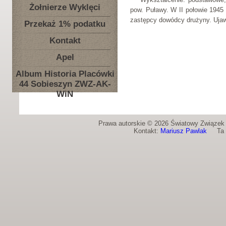
Żołnierze Wyklęci
pow. Puławy. W II połowie 1945 
zastępcy dowódcy drużyny. Ujaw
Przekaż 1% podatku
Kontakt
Apel
Album Historia Placówki
44 Sobieszyn ZWZ-AK-
WiN
Prawa autorskie © 2026 Światowy Związek Ż
Kontakt:
Mariusz Pawlak
Ta st