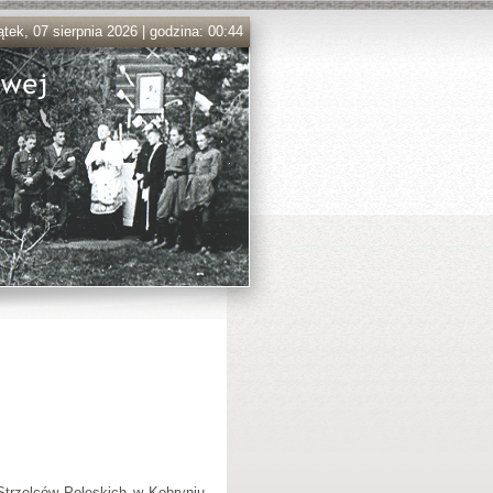
ątek, 07 sierpnia 2026 | godzina: 00:44
trzelców Poleskich w Kobryniu