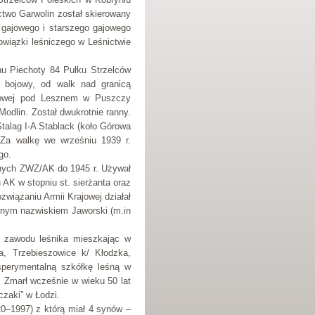
ctwo Garwolin został skierowany
o gajowego i starszego gajowego
wiązki leśniczego w Leśnictwie
nu Piechoty 84 Pułku Strzelców
k bojowy, od walk nad granicą
ojowej pod Lesznem w Puszczy
Modlin. Został dwukrotnie ranny.
Stalag I-A Stablack (koło Górowa
 Za walkę we wrześniu 1939 r.
go.
yjnych ZWZ/AK do 1945 r. Używał
AK w stopniu st. sierżanta oraz
wiązaniu Armii Krajowej działał
ionym nazwiskiem Jaworski (m.in
o zawodu leśnika mieszkając w
a, Trzebieszowice k/ Kłodzka,
sperymentalną szkółkę leśną w
. Zmarł wcześnie w wieku 50 lat
czaki” w Łodzi.
20–1997) z którą miał 4 synów –