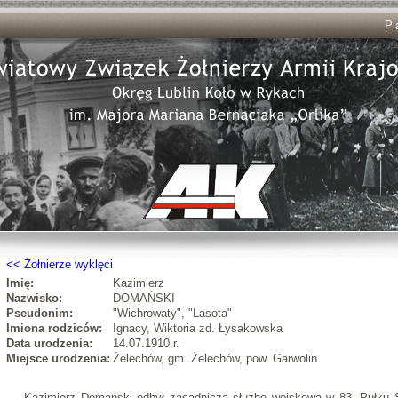
Pi
Żołnierze wyklęci
Imię:
Kazimierz
Nazwisko:
DOMAŃSKI
Pseudonim:
"Wichrowaty", "Lasota"
Imiona rodziców:
Ignacy, Wiktoria zd. Łysakowska
Data urodzenia:
14.07.1910 r.
Miejsce urodzenia:
Żelechów, gm. Żelechów, pow. Garwolin
Kazimierz Domański odbył zasadniczą służbę wojskową w 83. Pułku S