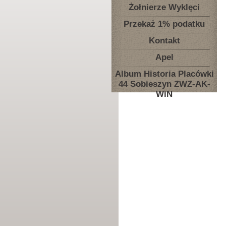
Żołnierze Wyklęci
Przekaż 1% podatku
Kontakt
Apel
Album Historia Placówki
44 Sobieszyn ZWZ-AK-
WiN