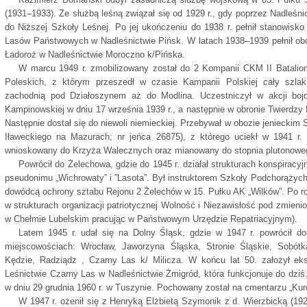
(1931–1933). Ze służbą leśną związał się od 1929 r., gdy poprzez Nadleśni
do Niższej Szkoły Leśnej. Po jej ukończeniu do 1938 r. pełnił stanowisk
Lasów Państwowych w Nadleśnictwie Pińsk. W latach 1938–1939 pełnił obo
Ładoroż w Nadleśnictwie Moroczno k/Pińska.
W marcu 1949 r. zmobilizowany został do 2 Kompanii CKM II Batalio
Poleskich, z którym przeszedł w czasie Kampanii Polskiej cały szla
zachodnią pod Działoszynem aż do Modlina. Uczestniczył w akcji b
Kampinowskiej w dniu 17 września 1939 r., a następnie w obronie Twierdzy 
Następnie dostał się do niewoli niemieckiej. Przebywał w obozie jenieckim 
Iławeckiego na Mazurach; nr jeńca 26875), z którego uciekł w 1941 r.
wnioskowany do Krzyża Walecznych oraz mianowany do stopnia plutonowe
Powrócił do Żelechowa, gdzie do 1945 r. działał strukturach konspirac
pseudonimu „Wichrowaty” i ”Lasota”. Był instruktorem Szkoły Podchorążych 
dowódcą ochrony sztabu Rejonu 2 Żelechów w 15. Pułku AK „Wilków”. Po roz
w strukturach organizacji patriotycznej Wolność i Niezawisłość pod zmien
w Chełmie Lubelskim pracując w Państwowym Urzędzie Repatriacyjnym).
Latem 1945 r. udał się na Dolny Śląsk, gdzie w 1947 r. powrócił d
miejscowościach: Wrocław, Jaworzyna Śląska, Stronie Śląskie, Sobótk
Kędzie, Radziądz , Czarny Las k/ Milicza. W końcu lat 50. założył ek
Leśnictwie Czarny Las w Nadleśnictwie Żmigród, która funkcjonuje do dziś
w dniu 29 grudnia 1960 r. w Tuszynie. Pochowany został na cmentarzu „Kur
W 1947 r. ożenił się z Henryką Elżbietą Szymonik z d. Wierzbicką (19