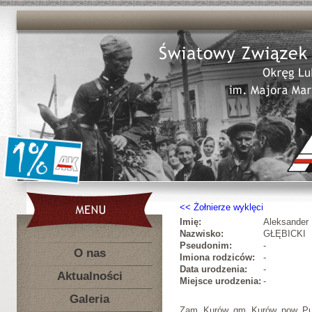
Żołnierze wyklęci
Imię:
Aleksander
Nazwisko:
GŁĘBICKI
Pseudonim:
-
O nas
Imiona rodziców:
-
Data urodzenia:
-
Aktualności
Miejsce urodzenia:
-
Galeria
Zam. Kurów, gm. Kurów, pow. Pu