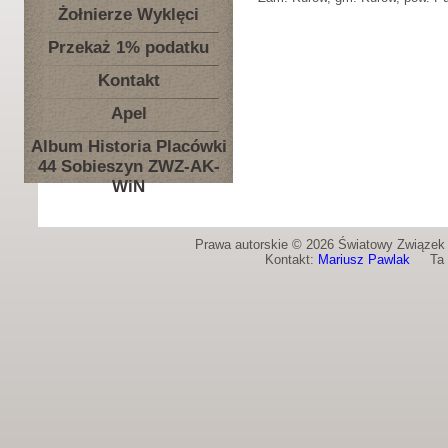
Żołnierze Wyklęci
Przekaż 1% podatku
Kontakt
Apel
Album Historia Placówki
44 Sobieszyn ZWZ-AK-
WiN
Prawa autorskie © 2026 Światowy Związek Ż
Kontakt:
Mariusz Pawlak
Ta st