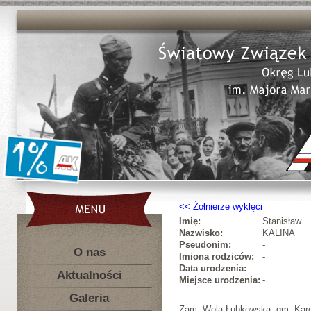
Żołnierze wyklęci
Imię:
Stanisław
Nazwisko:
KALINA
Pseudonim:
-
O nas
Imiona rodziców:
-
Data urodzenia:
-
Aktualności
Miejsce urodzenia:
-
Galeria
Zam. Wola Łubkowska, gm. Karc