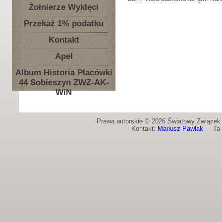
Żołnierze Wyklęci
Przekaż 1% podatku
Kontakt
Apel
Album Historia Placówki
44 Sobieszyn ZWZ-AK-
WiN
Prawa autorskie © 2026 Światowy Związek Ż
Kontakt:
Mariusz Pawlak
Ta st