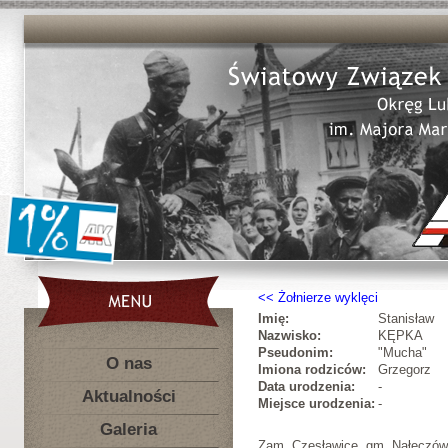
Żołnierze wyklęci
Imię:
Stanisław
Nazwisko:
KĘPKA
Pseudonim:
"Mucha"
O nas
Imiona rodziców:
Grzegorz
Data urodzenia:
-
Aktualności
Miejsce urodzenia:
-
Galeria
Zam. Czesławice, gm. Nałęczów