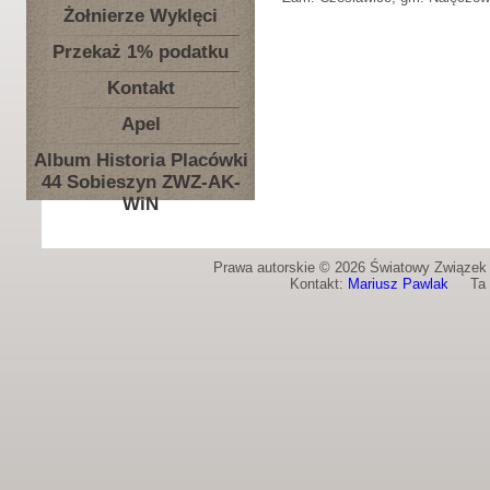
Żołnierze Wyklęci
Przekaż 1% podatku
Kontakt
Apel
Album Historia Placówki
44 Sobieszyn ZWZ-AK-
WiN
Prawa autorskie © 2026 Światowy Związek Ż
Kontakt:
Mariusz Pawlak
Ta st