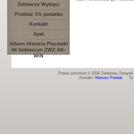
Żołnierze Wyklęci
Przekaż 1% podatku
Kontakt
Apel
Album Historia Placówki
44 Sobieszyn ZWZ-AK-
WiN
Prawa autorskie © 2026 Światowy Związek Ż
Kontakt:
Mariusz Pawlak
Ta st