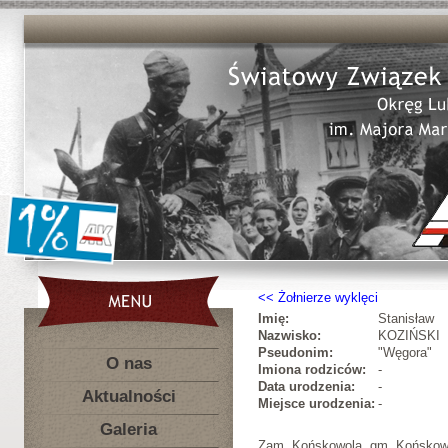
Żołnierze wyklęci
Imię:
Stanisław
Nazwisko:
KOZIŃSKI
Pseudonim:
"Węgora"
O nas
Imiona rodziców:
-
Data urodzenia:
-
Aktualności
Miejsce urodzenia:
-
Galeria
Zam. Końskowola, gm. Końskowo