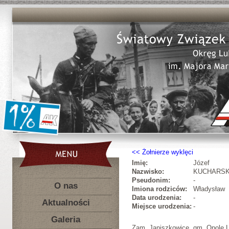
Żołnierze wyklęci
Imię:
Józef
Nazwisko:
KUCHARSK
Pseudonim:
-
O nas
Imiona rodziców:
Władysław
Data urodzenia:
-
Aktualności
Miejsce urodzenia:
-
Galeria
Zam. Janiszkowice, gm. Opole L