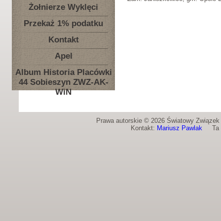
Żołnierze Wyklęci
Przekaż 1% podatku
Kontakt
Apel
Album Historia Placówki
44 Sobieszyn ZWZ-AK-
WiN
Prawa autorskie © 2026 Światowy Związek Ż
Kontakt:
Mariusz Pawlak
Ta st