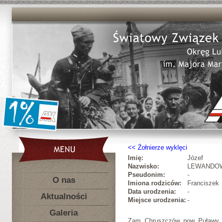
Żołnierze wyklęci
Imię:
Józef
Nazwisko:
LEWANDO
Pseudonim:
-
O nas
Imiona rodziców:
Franciszek
Data urodzenia:
-
Aktualności
Miejsce urodzenia:
-
Galeria
Zam. Chruszczów, pow. Puławy.