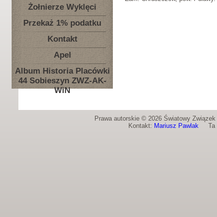
Żołnierze Wyklęci
Przekaż 1% podatku
Kontakt
Apel
Album Historia Placówki
44 Sobieszyn ZWZ-AK-
WiN
Prawa autorskie © 2026 Światowy Związek Ż
Kontakt:
Mariusz Pawlak
Ta st