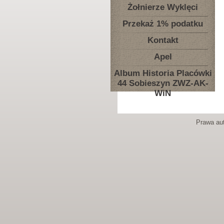
Żołnierze Wyklęci
Przekaż 1% podatku
Kontakt
Apel
Album Historia Placówki
44 Sobieszyn ZWZ-AK-
WiN
Prawa aut