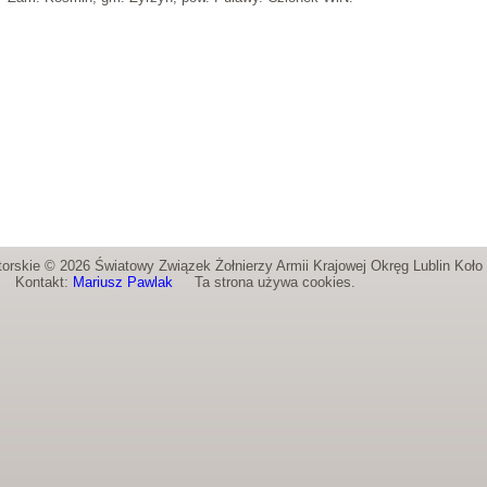
orskie © 2026 Światowy Związek Żołnierzy Armii Krajowej Okręg Lublin Koł
Kontakt:
Mariusz Pawlak
Ta strona używa cookies.