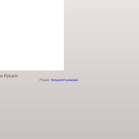
o w Rykach
Projekt:
Krzysztof Łukasiak