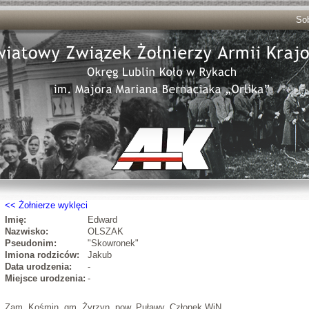
Sob
Żołnierze wyklęci
Imię:
Edward
Nazwisko:
OLSZAK
Pseudonim:
"Skowronek"
Imiona rodziców:
Jakub
Data urodzenia:
-
Miejsce urodzenia:
-
Zam. Kośmin, gm. Żyrzyn, pow. Puławy. Członek WiN.