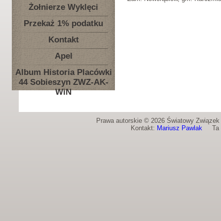
Żołnierze Wyklęci
Przekaż 1% podatku
Kontakt
Apel
Album Historia Placówki
44 Sobieszyn ZWZ-AK-
WiN
Prawa autorskie © 2026 Światowy Związek Ż
Kontakt:
Mariusz Pawlak
Ta st