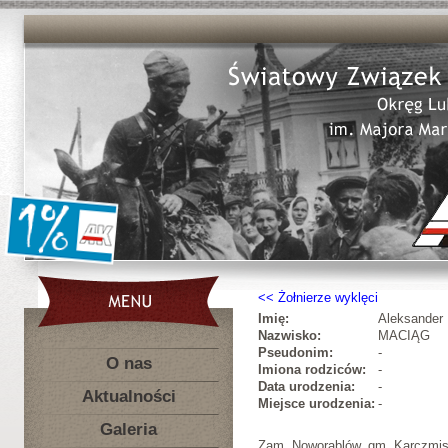
Żołnierze wyklęci
Imię:
Aleksander
Nazwisko:
MACIĄG
Pseudonim:
-
O nas
Imiona rodziców:
-
Data urodzenia:
-
Aktualności
Miejsce urodzenia:
-
Galeria
Zam. Noworąblów, gm. Karczmis