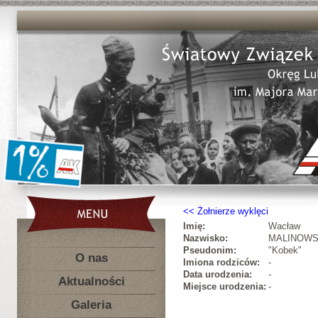
Żołnierze wyklęci
Imię:
Wacław
Nazwisko:
MALINOWS
Pseudonim:
"Kobek"
O nas
Imiona rodziców:
-
Data urodzenia:
-
Aktualności
Miejsce urodzenia:
-
Galeria