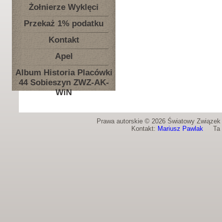
Żołnierze Wyklęci
Przekaż 1% podatku
Kontakt
Apel
Album Historia Placówki
44 Sobieszyn ZWZ-AK-
WiN
Prawa autorskie © 2026 Światowy Związek Ż
Kontakt:
Mariusz Pawlak
Ta st