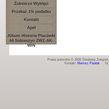
Żołnierze Wyklęci
Przekaż 1% podatku
Kontakt
Apel
Album Historia Placówki
44 Sobieszyn ZWZ-AK-
WiN
Prawa autorskie © 2026 Światowy Związek Ż
Kontakt:
Mariusz Pawlak
Ta st