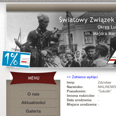
Żołnierze wyklęci
Imię:
Zdzisław
Nazwisko:
MALINOWS
Pseudonim:
"Sokolik"
O nas
Imiona rodziców:
-
Data urodzenia:
-
Aktualności
Miejsce urodzenia:
-
Galeria