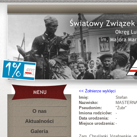
Żołnierze wyklęci
Imię:
Stefan
Nazwisko:
MASTERN
Pseudonim:
"Żubr"
O nas
Imiona rodziców:
-
Data urodzenia:
-
Aktualności
Miejsce urodzenia:
-
Galeria
Zam. Chruślanki Józefowskie, g