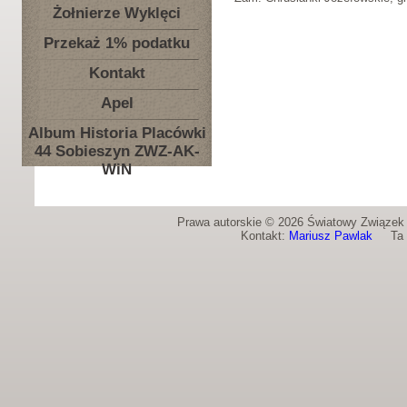
Żołnierze Wyklęci
Przekaż 1% podatku
Kontakt
Apel
Album Historia Placówki
44 Sobieszyn ZWZ-AK-
WiN
Prawa autorskie © 2026 Światowy Związek Ż
Kontakt:
Mariusz Pawlak
Ta st