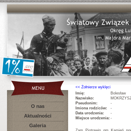
Żołnierze wyklęci
Imię:
Bolesław
Nazwisko:
MOKRZYS
Pseudonim:
-
O nas
Imiona rodziców:
-
Data urodzenia:
-
Aktualności
Miejsce urodzenia:
-
Galeria
Zam. Piotrawin, gm. Kamień, po