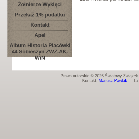
Żołnierze Wyklęci
Przekaż 1% podatku
Kontakt
Apel
Album Historia Placówki
44 Sobieszyn ZWZ-AK-
WiN
Prawa autorskie © 2026 Światowy Związek Ż
Kontakt:
Mariusz Pawlak
Ta st