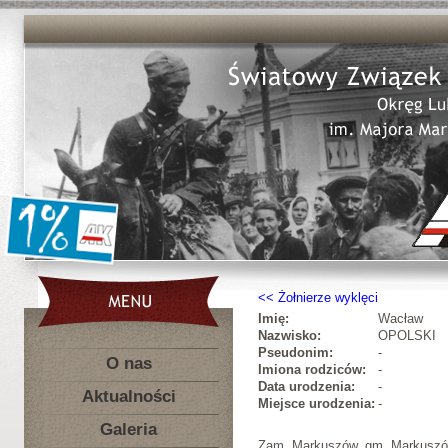
Żołnierze wyklęci
Imię:
Wacław
Nazwisko:
OPOLSKI
Pseudonim:
-
O nas
Imiona rodziców:
-
Data urodzenia:
-
Aktualności
Miejsce urodzenia:
-
Galeria
Zam. Markuszów, gm. Markuszów