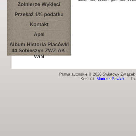
Żołnierze Wyklęci
Przekaż 1% podatku
Kontakt
Apel
Album Historia Placówki
44 Sobieszyn ZWZ-AK-
WiN
Prawa autorskie © 2026 Światowy Związek Ż
Kontakt:
Mariusz Pawlak
Ta st