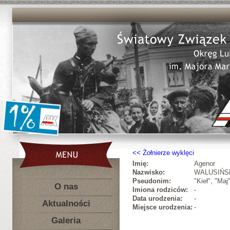
Żołnierze wyklęci
Imię:
Agenor
Nazwisko:
WALUSIŃS
Pseudonim:
"Kieł", "Maj
O nas
Imiona rodziców:
-
Data urodzenia:
-
Aktualności
Miejsce urodzenia:
-
Galeria