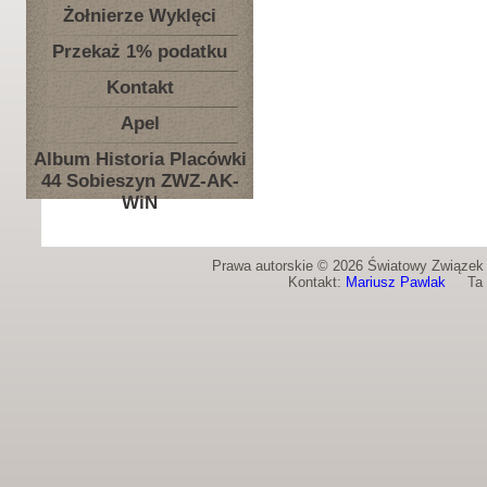
Żołnierze Wyklęci
Przekaż 1% podatku
Kontakt
Apel
Album Historia Placówki
44 Sobieszyn ZWZ-AK-
WiN
Prawa autorskie © 2026 Światowy Związek Ż
Kontakt:
Mariusz Pawlak
Ta st