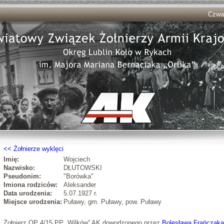
Czwar
Żołnierze wyklęci
Imię:
Wojciech
Nazwisko:
DŁUTOWSKI
Pseudonim:
"Borówka"
Imiona rodziców:
Aleksander
Data urodzenia:
5.07.1927 r.
Miejsce urodzenia:
Puławy, gm. Puławy, pow. Puławy
Żołnierz OP 4/15 PP „Wilków” AK dowodzonego przez
Bolesława Frańczaka 