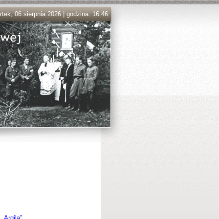
tek, 06 sierpnia 2026 | godzina: 16:46
„Argila”
.