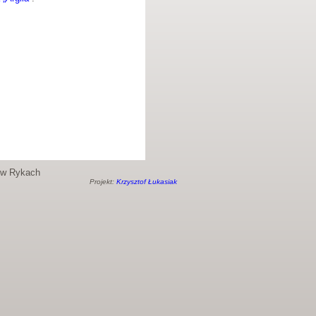
o w Rykach
Projekt:
Krzysztof Łukasiak