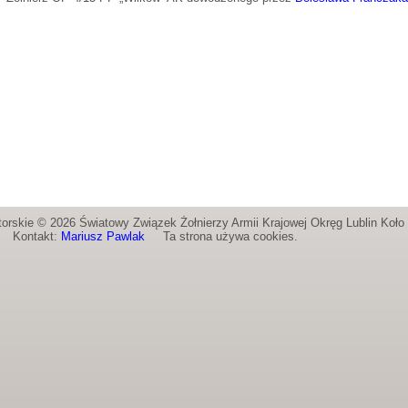
orskie © 2026 Światowy Związek Żołnierzy Armii Krajowej Okręg Lublin Koł
Kontakt:
Mariusz Pawlak
Ta strona używa cookies.