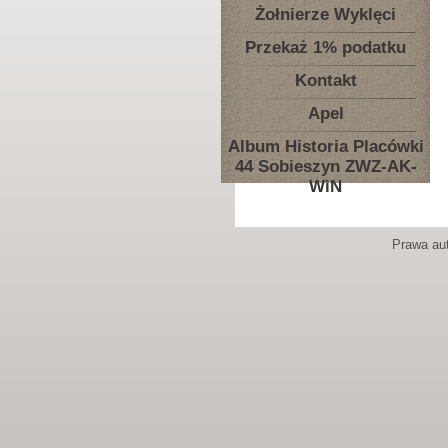
Żołnierze Wyklęci
Przekaż 1% podatku
Kontakt
Apel
Album Historia Placówki
44 Sobieszyn ZWZ-AK-
WiN
Prawa aut