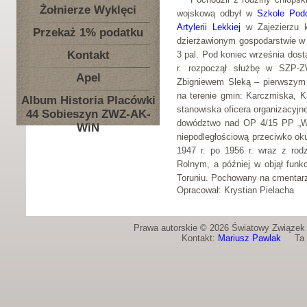
Żołnierze Wyklęci
wojskową odbył w
Szkole Podc
Artylerii Lekkiej
w Zajezierzu k
Przekaż 1% podatku
dzierżawionym gospodarstwie w 
Kontakt
3 pal. Pod koniec września dostał
r. rozpoczął służbę w SZP-ZW
Apel
Zbigniewem Sleką – pierwszym
na terenie gmin: Karczmiska, 
Album Historia Placówki
stanowiska oficera organizacyjn
44 Sobieszyn ZWZ-AK-
dowództwo nad OP 4/15 PP „Wil
WiN
niepodległościową przeciwko ok
1947 r. po 1956 r. wraz z ro
Rolnym, a później w objął funk
Toruniu. Pochowany na cmentar
Opracował: Krystian Pielacha
Prawa autorskie © 2026 Światowy Związek Ż
Kontakt:
Mariusz Pawlak
Ta st