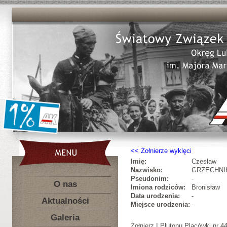
Żołnierze wyklęci
Imię:
Czesław
Nazwisko:
GRZECHNI
Pseudonim:
-
O nas
Imiona rodziców:
Bronisław
Data urodzenia:
-
Aktualności
Miejsce urodzenia:
-
Galeria
Żołnierz I Plutonu Placówki nr 