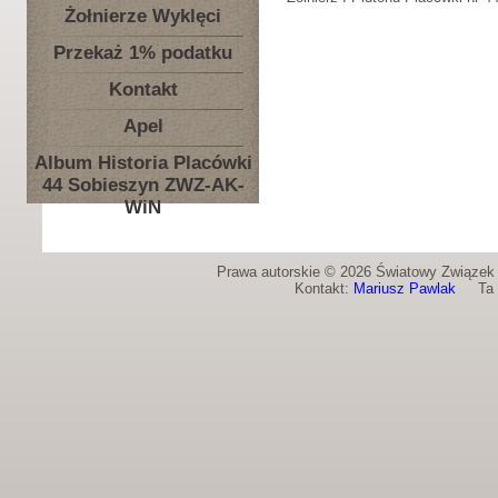
Żołnierze Wyklęci
Przekaż 1% podatku
Kontakt
Apel
Album Historia Placówki
44 Sobieszyn ZWZ-AK-
WiN
Prawa autorskie © 2026 Światowy Związek Ż
Kontakt:
Mariusz Pawlak
Ta st