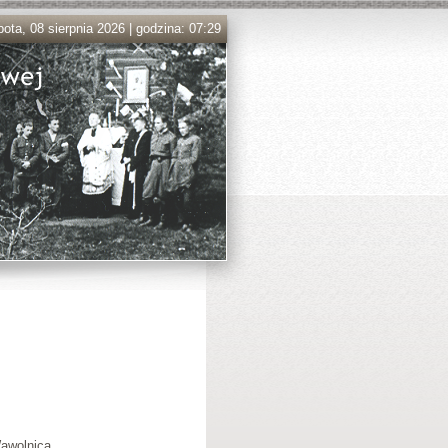
ota, 08 sierpnia 2026 | godzina: 07:29
ąwolnica.