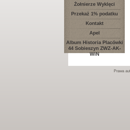
Żołnierze Wyklęci
Przekaż 1% podatku
Kontakt
Apel
Album Historia Placówki
44 Sobieszyn ZWZ-AK-
WiN
Prawa aut