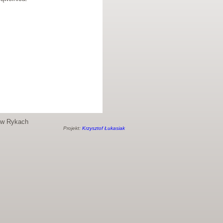
o w Rykach
Projekt:
Krzysztof Łukasiak