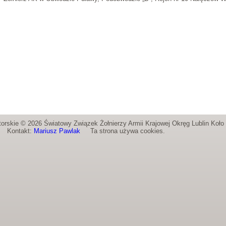
orskie © 2026 Światowy Związek Żołnierzy Armii Krajowej Okręg Lublin Koł
Kontakt:
Mariusz Pawlak
Ta strona używa cookies.