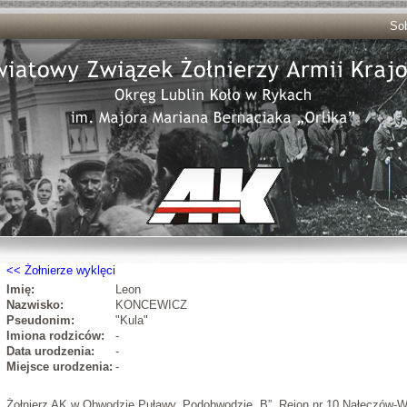
Sob
Żołnierze wyklęci
Imię:
Leon
Nazwisko:
KONCEWICZ
Pseudonim:
"Kula"
Imiona rodziców:
-
Data urodzenia:
-
Miejsce urodzenia:
-
Żołnierz AK w Obwodzie Puławy, Podobwodzie „B”, Rejon nr 10 Nałęczów-W