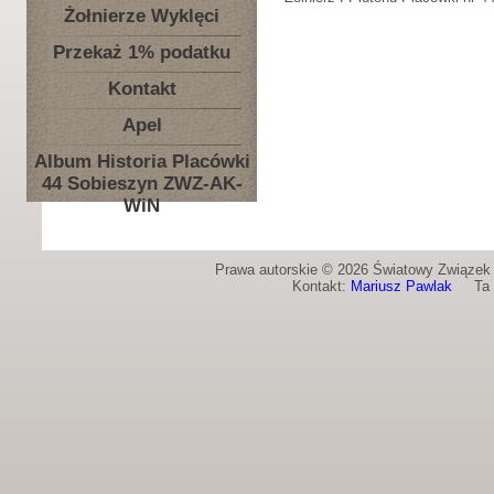
Żołnierze Wyklęci
Przekaż 1% podatku
Kontakt
Apel
Album Historia Placówki
44 Sobieszyn ZWZ-AK-
WiN
Prawa autorskie © 2026 Światowy Związek Ż
Kontakt:
Mariusz Pawlak
Ta st