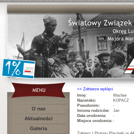
Żołnierze wyklęci
Imię:
Wacław
Nazwisko:
KOPACZ
Pseudonim:
-
O nas
Imiona rodziców:
Jan
Data urodzenia:
-
Aktualności
Miejsce urodzenia:
-
Galeria
Żołnierz I Plutonu Placówki nr 