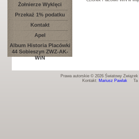
Żołnierze Wyklęci
Przekaż 1% podatku
Kontakt
Apel
Album Historia Placówki
44 Sobieszyn ZWZ-AK-
WiN
Prawa autorskie © 2026 Światowy Związek Ż
Kontakt:
Mariusz Pawlak
Ta st