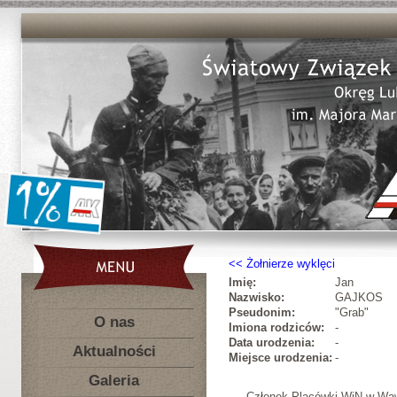
Żołnierze wyklęci
Imię:
Jan
Nazwisko:
GAJKOS
Pseudonim:
"Grab"
O nas
Imiona rodziców:
-
Data urodzenia:
-
Aktualności
Miejsce urodzenia:
-
Galeria
Członek Placówki WiN w Wąwo