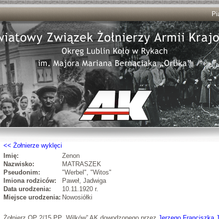
Pi
Żołnierze wyklęci
Imię:
Zenon
Nazwisko:
MATRASZEK
Pseudonim:
"Werbel", "Witos"
Imiona rodziców:
Paweł, Jadwiga
Data urodzenia:
10.11.1920 r.
Miejsce urodzenia:
Nowosiółki
Żołnierz OP 2/15 PP „Wilków” AK dowodzonego przez
Jerzego Franciszka 