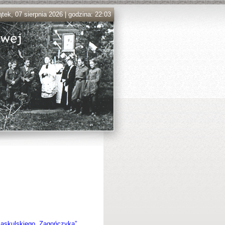
ątek, 07 sierpnia 2026 | godzina: 22:03
Jaskulskiego „Zagończyka”
.