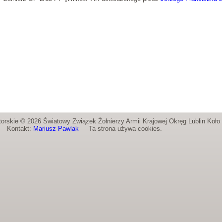
orskie © 2026 Światowy Związek Żołnierzy Armii Krajowej Okręg Lublin Koł
Kontakt:
Mariusz Pawlak
Ta strona używa cookies.