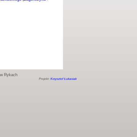
o w Rykach
Projekt:
Krzysztof Łukasiak