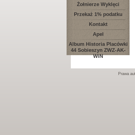
Żołnierze Wyklęci
Przekaż 1% podatku
Kontakt
Apel
Album Historia Placówki
44 Sobieszyn ZWZ-AK-
WiN
Prawa aut