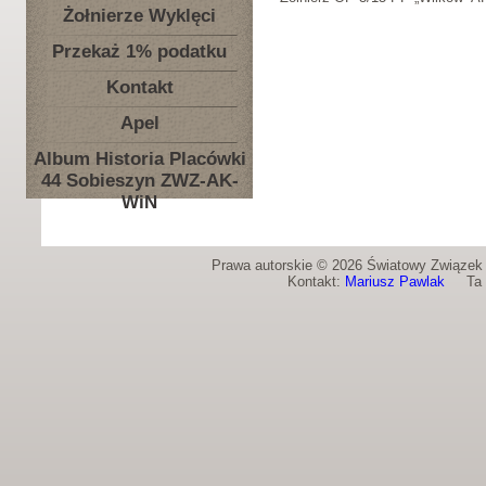
Żołnierze Wyklęci
Przekaż 1% podatku
Kontakt
Apel
Album Historia Placówki
44 Sobieszyn ZWZ-AK-
WiN
Prawa autorskie © 2026 Światowy Związek Ż
Kontakt:
Mariusz Pawlak
Ta st