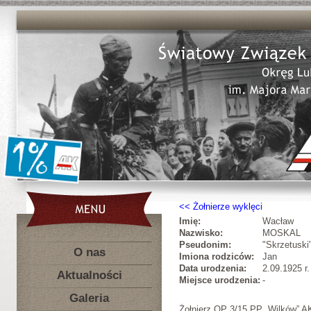
Żołnierze wyklęci
Imię:
Wacław
Nazwisko:
MOSKAL
Pseudonim:
"Skrzetuski
O nas
Imiona rodziców:
Jan
Data urodzenia:
2.09.1925 r.
Aktualności
Miejsce urodzenia:
-
Galeria
Żołnierz OP 3/15 PP „Wilków” 