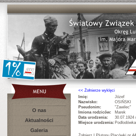
Żołnierze wyklęci
Imię:
Józef
Nazwisko:
OSIŃSKI
Pseudonim:
"Zawilec"
O nas
Imiona rodziców:
Marek
Data urodzenia:
30.07.1924 r
Aktualności
Miejsce urodzenia:
Podlodówka,
Galeria
Żołnierz I Plutonu Placówki nr 