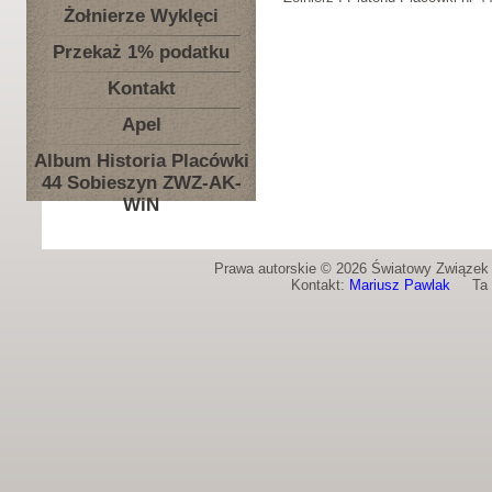
Żołnierze Wyklęci
Przekaż 1% podatku
Kontakt
Apel
Album Historia Placówki
44 Sobieszyn ZWZ-AK-
WiN
Prawa autorskie © 2026 Światowy Związek Ż
Kontakt:
Mariusz Pawlak
Ta st