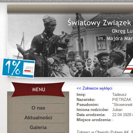
Żołnierze wyklęci
Imię:
Tadeusz
Nazwisko:
PIETRZAK
Pseudonim:
"Skowronek
O nas
Imiona rodziców:
Julian
Data urodzenia:
22.04.1928 r
Aktualności
Miejsce urodzenia:
-
Galeria
Żołnierz w Obwodu Puławy AK, P