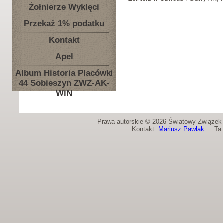
Żołnierze Wyklęci
Przekaż 1% podatku
Kontakt
Apel
Album Historia Placówki
44 Sobieszyn ZWZ-AK-
WiN
Prawa autorskie © 2026 Światowy Związek Ż
Kontakt:
Mariusz Pawlak
Ta st