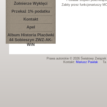
Żołnierze Wyklęci
Zabity przez funkcjonariuszy MO
Przekaż 1% podatku
Kontakt
Apel
Album Historia Placówki
44 Sobieszyn ZWZ-AK-
WiN
Prawa autorskie © 2026 Światowy Związek Ż
Kontakt:
Mariusz Pawlak
Ta st