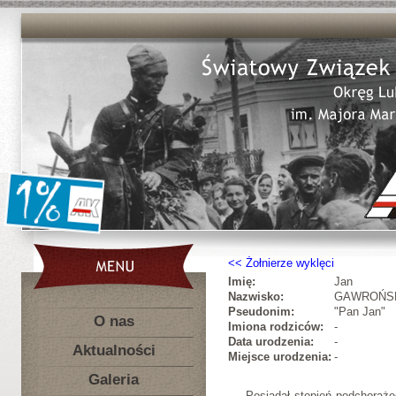
Żołnierze wyklęci
Imię:
Jan
Nazwisko:
GAWROŃS
Pseudonim:
"Pan Jan"
O nas
Imiona rodziców:
-
Data urodzenia:
-
Aktualności
Miejsce urodzenia:
-
Galeria
Posiadał stopień podchorąże