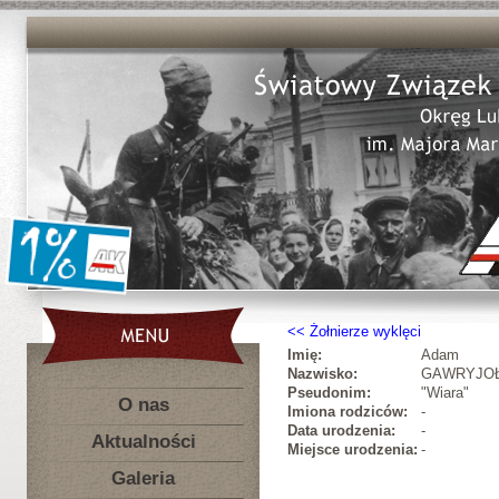
Żołnierze wyklęci
Imię:
Adam
Nazwisko:
GAWRYJO
Pseudonim:
"Wiara"
O nas
Imiona rodziców:
-
Data urodzenia:
-
Aktualności
Miejsce urodzenia:
-
Galeria