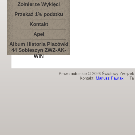
Żołnierze Wyklęci
Przekaż 1% podatku
Kontakt
Apel
Album Historia Placówki
44 Sobieszyn ZWZ-AK-
WiN
Prawa autorskie © 2026 Światowy Związek Ż
Kontakt:
Mariusz Pawlak
Ta st