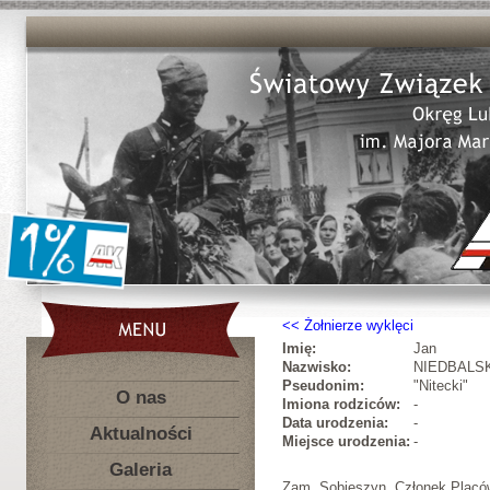
Żołnierze wyklęci
Imię:
Jan
Nazwisko:
NIEDBALS
Pseudonim:
"Nitecki"
O nas
Imiona rodziców:
-
Data urodzenia:
-
Aktualności
Miejsce urodzenia:
-
Galeria
Zam. Sobieszyn. Członek Placów