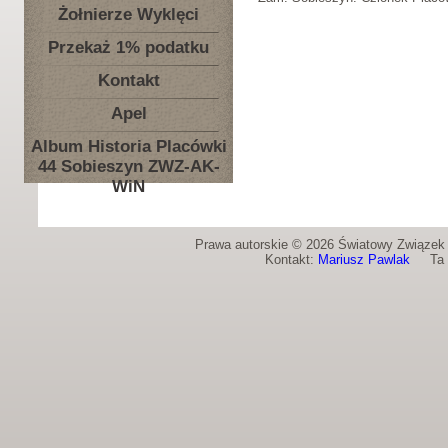
Żołnierze Wyklęci
Przekaż 1% podatku
Kontakt
Apel
Album Historia Placówki
44 Sobieszyn ZWZ-AK-
WiN
Prawa autorskie © 2026 Światowy Związek Ż
Kontakt:
Mariusz Pawlak
Ta st