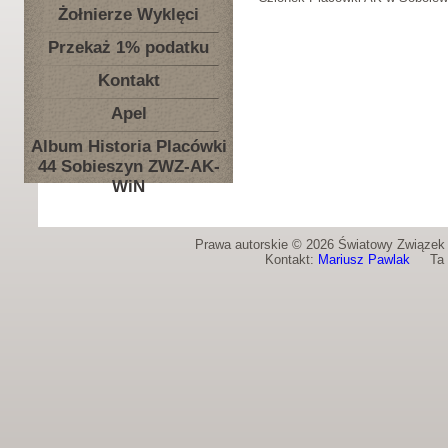
Żołnierze Wyklęci
Przekaż 1% podatku
Kontakt
Apel
Album Historia Placówki
44 Sobieszyn ZWZ-AK-
WiN
Prawa autorskie © 2026 Światowy Związek Ż
Kontakt:
Mariusz Pawlak
Ta st