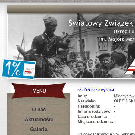
Żołnierze wyklęci
Imię:
Mieczysław
Nazwisko:
OLESIŃSKI
Pseudonim:
-
O nas
Imiona rodziców:
-
Data urodzenia:
-
Aktualności
Miejsce urodzenia:
-
Galeria
Członek Placówki AK w Sobolewi