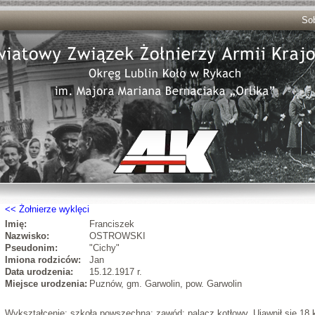
Sob
Żołnierze wyklęci
Imię:
Franciszek
Nazwisko:
OSTROWSKI
Pseudonim:
"Cichy"
Imiona rodziców:
Jan
Data urodzenia:
15.12.1917 r.
Miejsce urodzenia:
Puznów, gm. Garwolin, pow. Garwolin
Wykształcenie: szkoła powszechna; zawód: palacz kotłowy. Ujawnił się 1