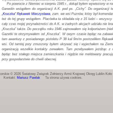
Po powrocie z Niemiec w sierpniu 1945 r., dokąd byłem wywieziony w ro
Garwolin wstąpiłem do organizacji A.K. pod ps. „Cichy”. Do organizacji 
„Kruczka” Rękawek Mieczysława
, zam. we wsi Puznów, który był komendan
też do tej grupy wstąpiłem. Placówka ta składała się z 15 ludzi – wszys
cały czas mojej przynależności do A.K. w żadnych akcjach udziału nie br
„Kruczka” także. Do początku roku 1946 zajmowałem się kolportażem (niel
Gazetki te otrzymywałem od „Kruczka”. W owym czasie będąc na zabawi
tam awantury z posiadanego pistoletu P 38 kal 9m/m postrzeliłem Rękaw
wsi. Od tamtej pory zmuszony byłem ukrywać się i wyjechałem na Zie
organizacją wszelkie kontakty zerwałem. Tam przebywałem jeżdżąc z 
będąc bez stałego miejsca zamieszkania i nigdzie nie meldowany pracu
przy gospodarstwie do chwili obecnej.
orskie © 2026 Światowy Związek Żołnierzy Armii Krajowej Okręg Lublin Koł
Kontakt:
Mariusz Pawlak
Ta strona używa cookies.