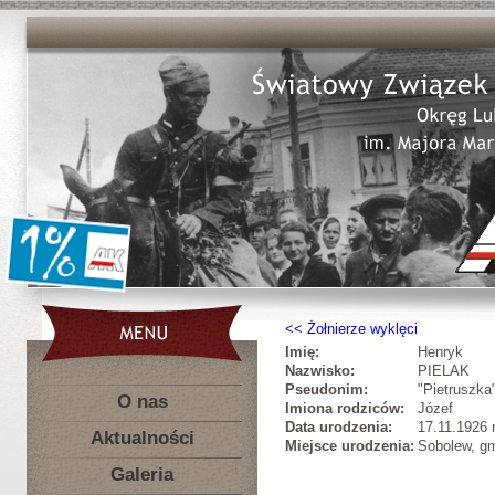
Żołnierze wyklęci
Imię:
Henryk
Nazwisko:
PIELAK
Pseudonim:
"Pietruszka
O nas
Imiona rodziców:
Józef
Data urodzenia:
17.11.1926 r
Aktualności
Miejsce urodzenia:
Sobolew, gm
Galeria