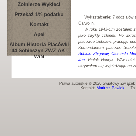
Żołnierze Wyklęci
Przekaż 1% podatku
Wykształcenie: 7 oddziałów 
Garwolin.
Kontakt
W roku 1943-cim zostałem z
Apel
jako zwykły członek. Po wkroc
placówce Sobolew, pracując po
Album Historia Placówki
Komendantem placówki Sobolew
44 Sobieszyn ZWZ-AK-
Sobicki Zbigniew
,
Olesiński Mi
WiN
Jan
, Pielak Henryk. W/w należe
ukrywałem się wyjeżdżając na za
Prawa autorskie © 2026 Światowy Związek Ż
Kontakt:
Mariusz Pawlak
Ta st