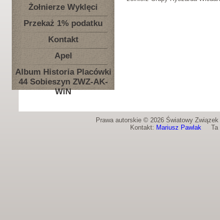
Żołnierze Wyklęci
Przekaż 1% podatku
Kontakt
Apel
Album Historia Placówki
44 Sobieszyn ZWZ-AK-
WiN
Prawa autorskie © 2026 Światowy Związek Ż
Kontakt:
Mariusz Pawlak
Ta st