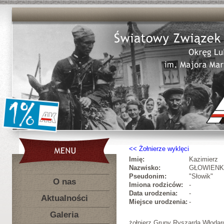
Żołnierze wyklęci
Imię:
Kazimierz
Nazwisko:
GŁOWIEN
Pseudonim:
"Słowik"
O nas
Imiona rodziców:
-
Data urodzenia:
-
Aktualności
Miejsce urodzenia:
-
Galeria
żołnierz Grupy Ryszarda Włodar